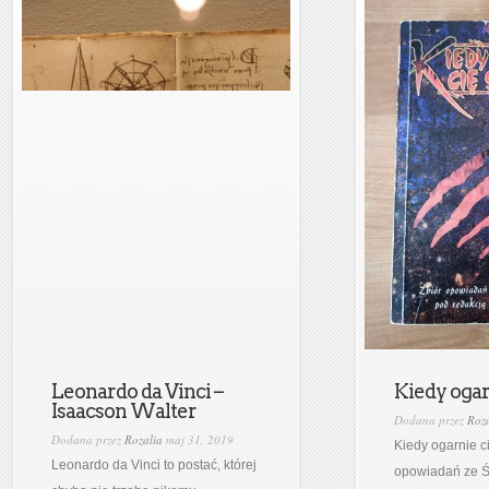
Leonardo da Vinci –
Kiedy ogarn
Isaacson Walter
Dodana przez
Roza
Dodana przez
Rozalia
maj 31, 2019
Kiedy ogarnie ci
Leonardo da Vinci to postać, której
opowiadań ze Ś