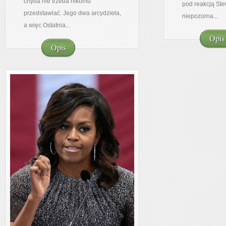
chyba nie trzeba nikomu
pod reakcją Ste
przedstawiać. Jego dwa arcydzieła,
niepozorna...
a więc Ostatnia...
Opis
Opis