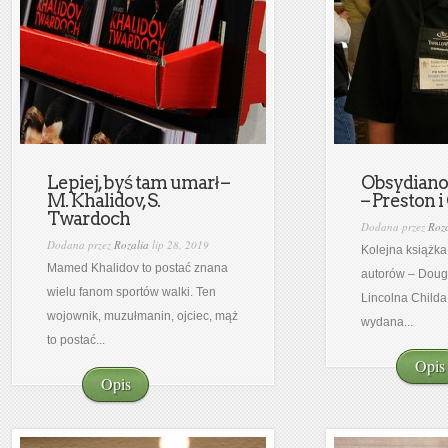
Lepiej, byś tam umarł –
Obsydian
M. Khalidov, S.
– Preston i
Twardoch
Dodana przez
Roza
Dodana przez
Rozalia
lip 28, 2019
Kolejna książk
Mamed Khalidov to postać znana
autorów – Doug
wielu fanom sportów walki. Ten
Lincolna Childa
wojownik, muzułmanin, ojciec, mąż
wydana...
to postać...
Opis
Opis