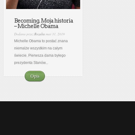
Becoming. Moja historia
– Michelle Obama
Dodana przez
Rozalia
mar 31, 2019
Michelle Obama to postać znana
niemalże wszystkim na całym
świecie. Pierwsza dama byłego
prezydenta Stanów...
Opis