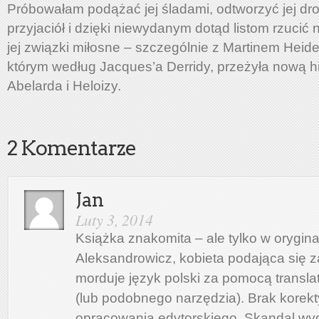
Próbowałam podążać jej śladami, odtworzyć jej dro
przyjaciół i dzięki niewydanym dotąd listom rzucić 
jej związki miłosne – szczególnie z Martinem Heid
którym według Jacques’a Derridy, przeżyła nową hi
Abelarda i Heloizy.
2 Komentarze
Jan
Luty 3, 2014
Książka znakomita – ale tylko w orygina
Aleksandrowicz, kobieta podająca się z
morduje język polski za pomocą transla
(lub podobnego narzędzia). Brak korekty,
opracowania edytorskiego. Skandal wy