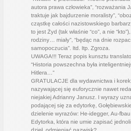
autora prawa człowieka”, “rozważania 
traktuje jak bajdurzenie moralisty”, “ob
cząstkę całości nazistowskiego barbarz
to jest Żyd (tak właśnie “co”, a nie “kto”
rodziny… miały”, “będąc na dnie rozpac
samopoczucia”. Itd. Itp. Zgroza.
UWAGA!!! Teraz popis kunsztu translato
“Historia powszechna była inteligentnie
Hitlera…”
GRATULACJE dla wydawnictwa i korekt
nazywającej się euforycznie nawet reda
niejakiej Adrianny Janusz. I wyrazy uzna
podającej się za edytorkę, Gołębiewskie
dzielenie wyrazów: He-idegger, Au-fbau it
Edytorka, która nie umie zapisać jednoli
dzieł, odmieniać nazwisk?