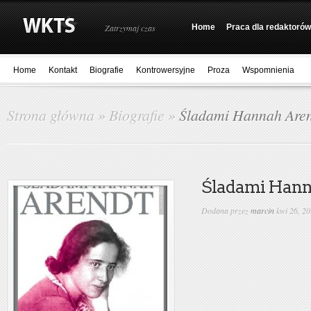
Zatrzymaj czas
Home
Praca dla redaktorów
Home
Kontakt
Biografie
Kontrowersyjne
Proza
Wspomnienia
Strona główna
»
Biografie
»
Śladami Hannah Are
Śladami Hann
Dodana przez
marcin
kwi 26, 2