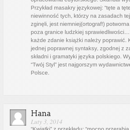
Przykład masakry językowej: “tęte a tęt
niewinność tych, którzy na zasadach te
zginęli, jest niemniej(ortograf!) potworn
poza granice ludzkiej sprawiedliwości
każde zdanie książki należy poprawić. K
jednej poprawnej syntaksy, zgodnej z 
składni i gramatyki języka polskiego. 
“Twój Styl” jest najgorszym wydawnict
Polsce.
Hana
Luty 3, 2014
“Kwiatki” z przekładu: “mocno przerabi