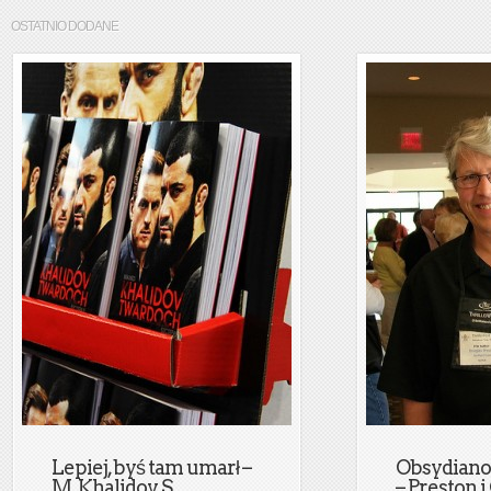
OSTATNIO DODANE
Lepiej, byś tam umarł –
Obsydian
M. Khalidov, S.
– Preston i