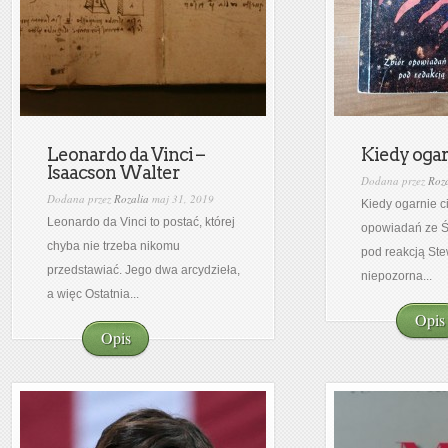
Leonardo da Vinci –
Kiedy ogarn
Isaacson Walter
Dodana przez
Roza
Dodana przez
Rozalia
maj 31, 2019
Kiedy ogarnie ci
Leonardo da Vinci to postać, której
opowiadań ze Ś
chyba nie trzeba nikomu
pod reakcją Ste
przedstawiać. Jego dwa arcydzieła,
niepozorna...
a więc Ostatnia...
Opis
Opis