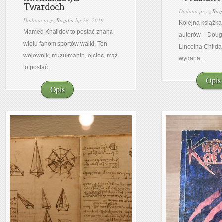
Twardoch
Dodana przez
Roza
Dodana przez
Rozalia
lip 28, 2019
Kolejna książk
Mamed Khalidov to postać znana
autorów – Doug
wielu fanom sportów walki. Ten
Lincolna Childa
wojownik, muzułmanin, ojciec, mąż
wydana...
to postać...
Opis
Opis