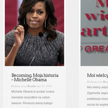
Becoming. Moja historia
Moi wielcy
– Michelle Obama
Dodana przez
Roza
Dodana przez
Rozalia
mar 31, 2019
Moi wielcy artyś
Michelle Obama to postać znana
Zygmunta Jagod
niemalże wszystkim na całym
publikacja nis
świecie. Pierwsza dama byłego
raczej do wąskie