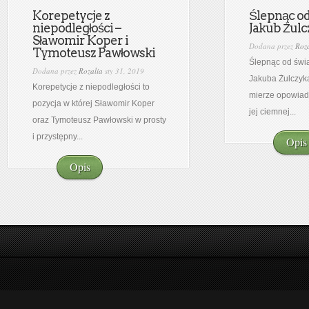
Korepetycje z
Ślepnąc od 
niepodległości –
Jakub Żulc
Sławomir Koper i
Dodana przez
Roza
Tymoteusz Pawłowski
Ślepnąc od świa
Dodana przez
Rozalia
sty 31, 2019
Jakuba Żulczyka
Korepetycje z niepodległości to
mierze opowiad
pozycja w której Sławomir Koper
jej ciemnej...
oraz Tymoteusz Pawłowski w prosty
i przystępny...
Opis
Opis