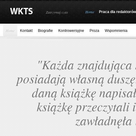
Home
Zatrzymaj czas
Praca dla redaktorów
Home
Kontakt
Biografie
Kontrowersyjne
Proza
Wspomnienia
"Każda znajdująca s
posiadają własną duszę.
daną książkę napisał,
książkę przeczytali 
zawładnęła 